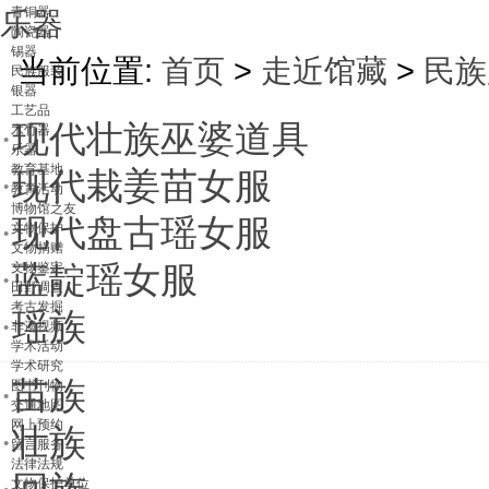
青铜器
乐器
陶瓷器
锡器
当前位置:
首页
>
走近馆藏
>
民族
民族服装
银器
工艺品
·
现代壮族巫婆道具
木竹器
乐器
教育基地
·
现代栽姜苗女服
教育活动
博物馆之友
·
现代盘古瑶女服
文物保护
文物捐赠
·
文物鉴定
蓝靛瑶女服
田野调查
考古发掘
·
瑶族
非遗视频
学术活动
学术研究
·
苗族
图书刊物
交通地图
网上预约
·
壮族
留言服务
法律法规
文物保护单位