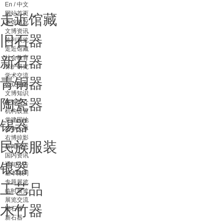
En / 中文
网站首页
走近馆藏
本馆概况
文博资讯
旧石器
陈列展览
走近馆藏
新石器
社会教育
保护研究
学术交流
青铜器
公众服务
文博知识
陶瓷器
本馆简介
机构设置
党建园地
锡器
历年大事
右博掠影
民族服装
新闻动态
国内资讯
银器
通知公告
基本陈列
专题展览
工艺品
临时展览
展览交流
木竹器
旧石器
新石器