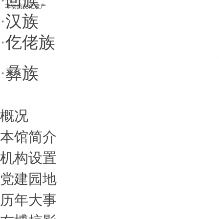
·
回族
非物质文化遗产
·
汉族
·
仡佬族
·
彝族
概况
本馆简介
机构设置
党建园地
历年大事